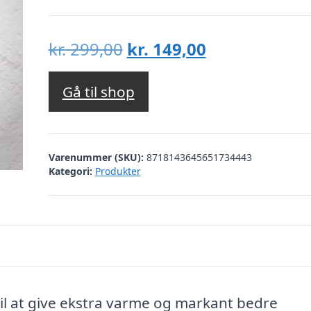
Den
Den
kr.
299,00
kr.
149,00
oprindelige
aktuelle
pris
pris
Gå til shop
var:
er:
kr. 299,00.
kr. 149,00.
Varenummer (SKU):
8718143645651734443
Kategori:
Produkter
il at give ekstra varme og markant bedre