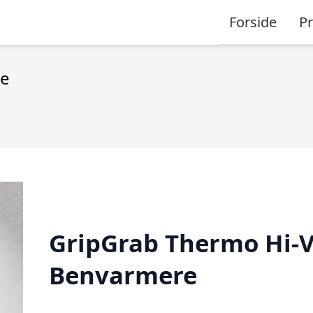
Forside
P
re
GripGrab Thermo Hi-V
Benvarmere